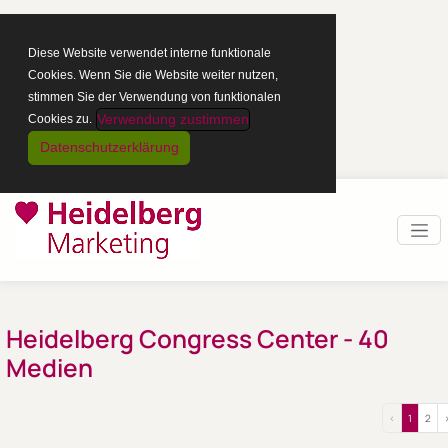
Diese Website verwendet interne funktionale
Cookies. Wenn Sie die Website weiter nutzen,
stimmen Sie der Verwendung von funktionalen
Verwendung zustimmen
Cookies zu.
Datenschutzerklärung
Heidelberg Congress Center
- 40
Medien
‹
1
2