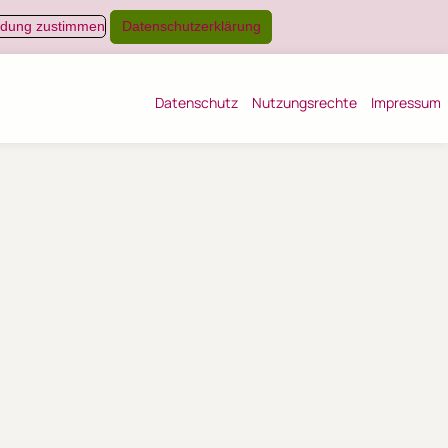
dung zustimmen
Datenschutzerklärung
(current)
(current)
(
Datenschutz
Nutzungsrechte
Impressum