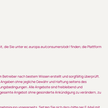
t, die Sie unter
ec.europa.eu/consumers/odr/
finden; die Plattform
Betreiber nach bestem Wissen erstellt und sorgfältig überprüft.
le Angaben ohne jegliche Gewähr und Haftung seitens des
zungsbedingungen. Alle Angebote sind freibleibend und
 das gesamte Angebot ohne gesonderte Ankündigung zu verändern, zu
enehmigung unsererseits. Setzen Sie sich dazu bitte per E-Mail mit