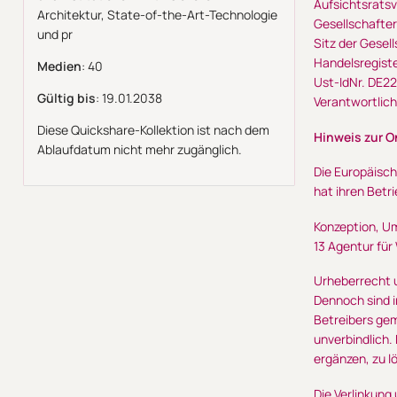
Aufsichtsratsv
Architektur, State-of-the-Art-Technologie
Gesellschafter
und pr
Sitz der Gesel
Handelsregist
Medien
: 40
Ust-IdNr. DE2
Gültig bis
: 19.01.2038
Verantwortlich
Diese Quickshare-Kollektion ist nach dem
Hinweis zur O
Ablaufdatum nicht mehr zugänglich.
Die Europäisch
hat ihren Bet
Konzeption, U
13 Agentur fü
Urheberrecht u
Dennoch sind i
Betreibers gem
unverbindlich.
ergänzen, zu l
Die Verlinkung