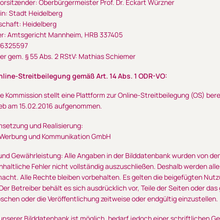
orsitzender: Oberbürgermeister Prof. Dr. Eckart Würzner
in: Stadt Heidelberg
lschaft: Heidelberg
er: Amtsgericht Mannheim, HRB 337405
26325597
er gem. § 55 Abs. 2 RStV: Mathias Schiemer
nline-Streitbeilegung gemäß Art. 14 Abs. 1 ODR-VO:
e Kommission stellt eine Plattform zur Online-Streitbeilegung (OS) berei
rieb am 15.02.2016 aufgenommen.
msetzung und Realisierung:
r Werbung und Kommunikation GmbH
nd Gewährleistung: Alle Angaben in der Bilddatenbank wurden von dem 
nhaltliche Fehler nicht vollständig auszuschließen. Deshalb werden al
acht. Alle Rechte bleiben vorbehalten. Es gelten die beigefügten Nut
 Der Betreiber behält es sich ausdrücklich vor, Teile der Seiten oder
öschen oder die Veröffentlichung zeitweise oder endgültig einzustellen.
 unserer Bilddatenbank ist möglich, bedarf jedoch einer schriftlichen G